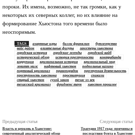
пороки. Их имена, возможно, не так громки, как у
некоторых их северных коллег, но их влияние на
формирование Хьюстона того времени было
неоспоримым.
TAGS
азартные игры
билли франклин
бутлегерство
вайс район
влиятельные фигуры
гангстеры хьюстона
городская история
городские легенды
городской вайб
исторический обзор
история преступности
контрабанда
коррупция
криминальная история
криминальный мир
левитт милс
нафтовый хьюстон
подпольные казино
портовый криминал
правопорядок
преступная деятельность
преступность хьюстона
проституция
спикизи
старый хьюстон
сухой закон
техас xx век
техасский криминал
фридменс таун
хьюстон прошлое
Предыдущая статья
Следующая статья
Власть и церковь в Хьюстоне:
Трагедия 1917 года: причины и
современный аналитический обзор
последствия бунта в Хьюстоне