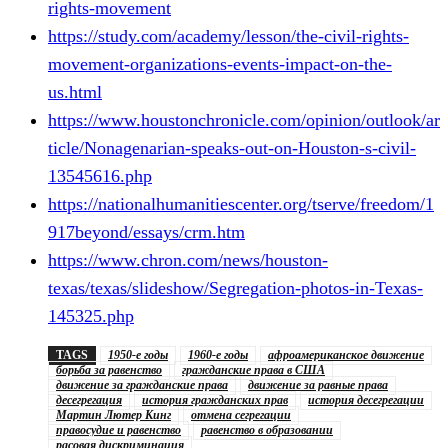
rights-movement
https://study.com/academy/lesson/the-civil-rights-
movement-organizations-events-impact-on-the-
us.html
https://www.houstonchronicle.com/opinion/outlook/ar
ticle/Nonagenarian-speaks-out-on-Houston-s-civil-
13545616.php
https://nationalhumanitiescenter.org/tserve/freedom/1
917beyond/essays/crm.htm
https://www.chron.com/news/houston-
texas/texas/slideshow/Segregation-photos-in-Texas-
145325.php
TAGS
1950-е годы
1960-е годы
афроамериканское движение
борьба за равенство
гражданские права в США
движение за гражданские права
движение за равные права
десегрегация
история гражданских прав
история десегрегации
Мартин Лютер Кинг
отмена сегрегации
правосудие и равенство
равенство в образовании
расовая дискриминация